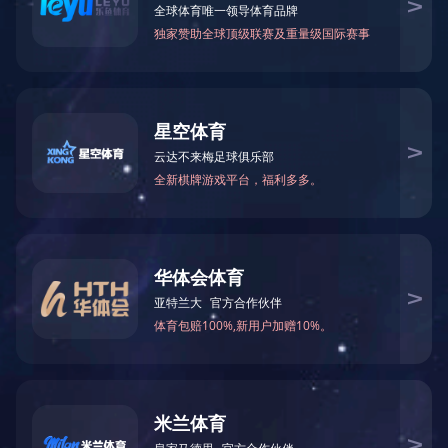
Open
Op
EPDM塑胶跑道
开云足球
Open
Op
透气型塑胶跑道
复合型塑胶跑道