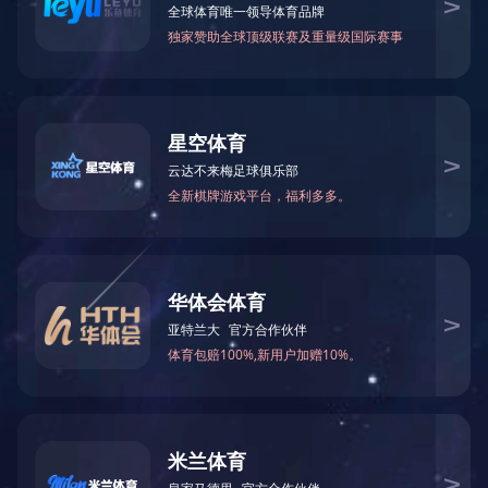
细节决定品质！县职校塑胶运
动场惊艳亮相
2019-09-29 16:59
公司动态
已读
5667
经过近一个月的奋战，由立诚体育承建的湘潭县职校塑胶运
动场惊艳亮相！虽然有工期和资金压力，但场地的品质绝不能含