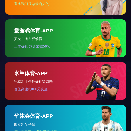
关于我们
产品中心
案例展示
新闻资讯
公司简介
塑胶跑道
公司动态
发展历程
人造草坪
企业资讯
荣誉资质
塑胶球场
技术专区
留言中心
PVC塑胶场地
技术专区1
开云(中国)
场地周边配套设
技术专区2
施
微信公众号
体育配套设施
室内外健身器材
Copyright © 开云足球 版权所有
湘ICP备19013565号
地址：湖南省湘潭市岳塘区河东大道88号建鑫国际社区2号楼100109